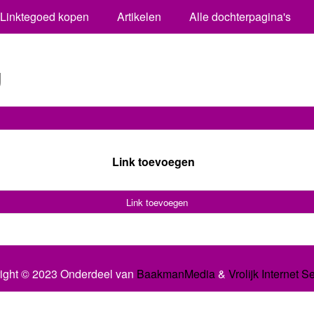
Linktegoed kopen
Artikelen
Alle dochterpagina's
g
Link toevoegen
Link toevoegen
ight © 2023 Onderdeel van
BaakmanMedia
&
Vrolijk Internet S